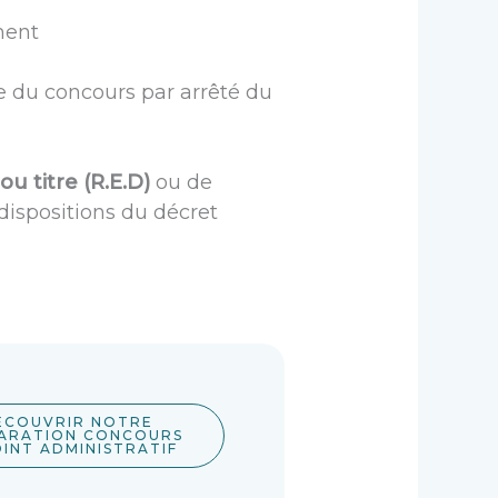
ment
ée du concours par arrêté du
u titre (R.E.D)
ou de
ispositions du décret
ÉCOUVRIR NOTRE
ARATION CONCOURS
INT ADMINISTRATIF