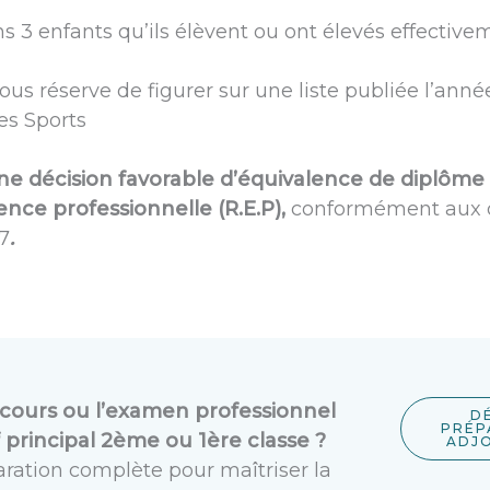
s 3 enfants qu’ils élèvent ou ont élevés effective
sous réserve de figurer sur une liste publiée l’ann
es Sports
e décision favorable d’équivalence de diplôme o
ence professionnelle (R.E.P),
conformément aux d
7
.
cours ou l’examen professionnel
D
PRÉP
f principal 2ème ou 1ère classe ?
ADJO
ration complète pour maîtriser la