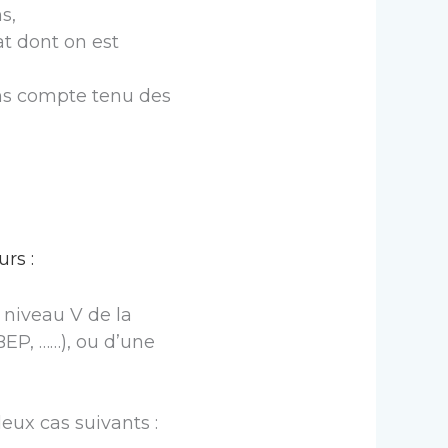
s,
at dont on est
ons compte tenu des
rs :
 niveau V de la
BEP, ……), ou d’une
eux cas suivants :