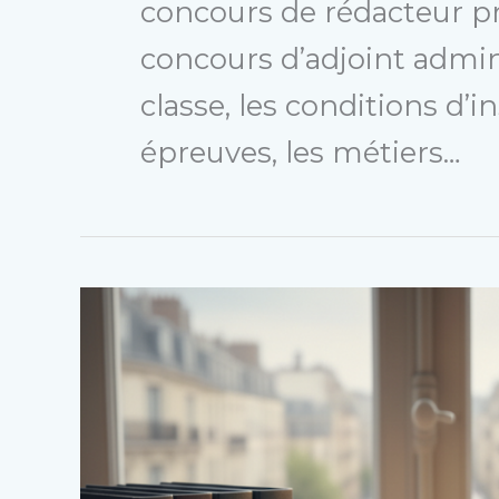
concours de rédacteur pr
concours d’adjoint admin
classe, les conditions d’i
épreuves, les métiers…
Concours
Attaché
Territorial
:
Annales,
corrigés
et