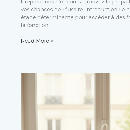
Preparations-Concours. Trouvez la prépa l
vos chances de réussite. Introduction Le c
étape déterminante pour accéder à des f
la fonction
Read More »
Préparation
concours
attaché
territorial
gratuit
:
les