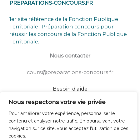
PREPARATIONS-CONCOURS.FR
1er site référence de la Fonction Publique
Territoriale : Préparation concours pour
réussir les concours de la Fonction Publique
Territoriale.
Nous contacter
cours@preparations-concours.fr
Besoin d'aide
Nous connaître
Nous respectons votre vie privée
Une équipe de lauréats
Pour améliorer votre expérience, personnaliser le
Un site utile et accessible
contenu et analyser notre trafic. En poursuivant votre
Mentions légales
navigation sur ce site, vous acceptez l’utilisation de ces
Plan du site
cookies.