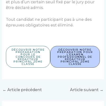
et plus d’un certain seuil fixé par le jury pour
être déclaré admis.
Tout candidat ne participant pas à une des
épreuves obligatoires est éliminé.
DÉCOUVRIR NOTRE
DÉCOUVRIR NOTRE
PRÉPARATION
PRÉPARATION POUR
POUR LE
L’EXAMEN
CONCOURS DE
PROFESSIONNEL DE
RÉDACTEUR
RÉDACTEUR
PRINCIPAL 2ÈME
PRINCIPAL 2ÈME
CLASSE
CLASSE
←
Article précédent
Article suivant
→